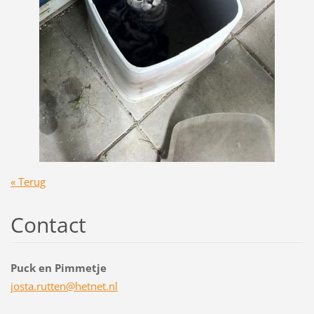
« Terug
Contact
Puck en Pimmetje
josta.ru
tten@het
net.nl