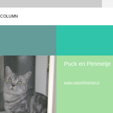
COLUMN
Puck en Pimmetje
josta.ru
tten@het
net.nl