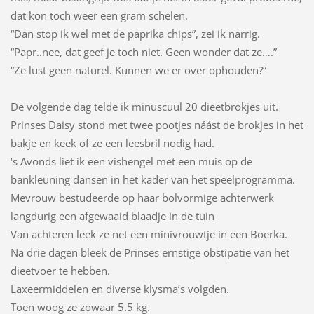
dat kon toch weer een gram schelen.
“Dan stop ik wel met de paprika chips”, zei ik narrig.
“Papr..nee, dat geef je toch niet. Geen wonder dat ze….”
“Ze lust geen naturel. Kunnen we er over ophouden?”
De volgende dag telde ik minuscuul 20 dieetbrokjes uit.
Prinses Daisy stond met twee pootjes náást de brokjes in het
bakje en keek of ze een leesbril nodig had.
‘s Avonds liet ik een vishengel met een muis op de
bankleuning dansen in het kader van het speelprogramma.
Mevrouw bestudeerde op haar bolvormige achterwerk
langdurig een afgewaaid blaadje in de tuin
Van achteren leek ze net een minivrouwtje in een Boerka.
Na drie dagen bleek de Prinses ernstige obstipatie van het
dieetvoer te hebben.
Laxeermiddelen en diverse klysma’s volgden.
Toen woog ze zowaar 5.5 kg.