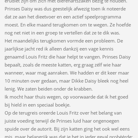
erudiet zijn om zich met dierenartszaken bezig te houden.
Prinses Daisy was dus geestelijk afwezig toen ik noteerde
dat ze aan het dieetvoer en een actief speelprogramma
moest. En elke maand terugkomen om te wegen. Ze hoefde
nog net niet in een groep te vertellen dat ze te dik was.
Het maandelijks terugkomen vormde een probleem. De
jaarlijkse jacht red ik alleen dankzij een vage kennis
genaamd Louis Fritz die haar helpt te vangen. Prinses Daisy
bepaalt, zoals de meeste katten, erg graag zélf wie haar
wanneer, waar mag aanraken. We hadden er dit keer maar
10 minuten over gedaan, maar Dikke Daisy bleek nog heel
lenig. We zaten beiden onder de krabben.
Ik mocht haar thuis wegen, op voorwaarde dat ik het goed
bij hield in een speciaal boekje.
Op de terugreis oreerde Louis Fritz over het belang van
juiste voeding terwijl de Prinses luid haar ongenoegen
spuide over de autorit. Bij zijn katten ging het ook wel eens
mis, maar belangrijk was dat je het in ieder geval probéérde;