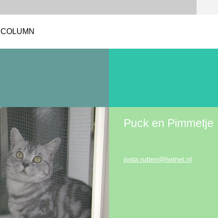
COLUMN
Puck en Pimmetje
josta.ru
tten@het
net.nl