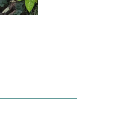
pagina
Print
Site map
RSS