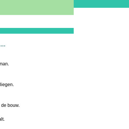
..
 man.
liegen.
n de bouw.
lt.