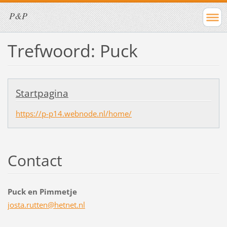
P&P
Trefwoord: Puck
Startpagina
https://p-p14.webnode.nl/home/
Contact
Puck en Pimmetje
josta.ru
tten@het
net.nl