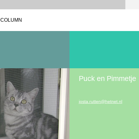
COLUMN
Puck en Pimmetje
josta.ru
tten@het
net.nl